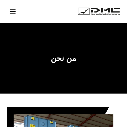
Ski
t
conten
من نحن